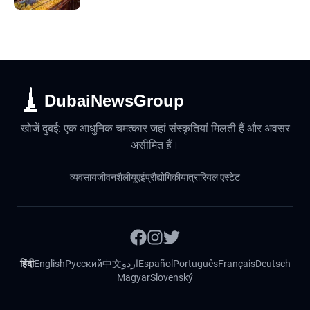
DubaiNewsGroup
खोजें दुबई: एक आधुनिक चमत्कार जहां संस्कृतियां मिलती हैं और अवसर
असीमित हैं।
व्यवसाय
जीवनशैली
यूएई
प्रौद्योगिकी
यात्रा
रियल एस्टेट
हिंदी
English
Русский
中文
اردو
Español
Português
Français
Deutsch
Magyar
Slovenský