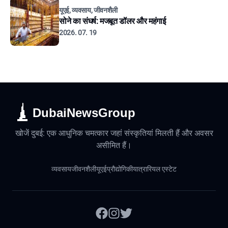
यूएई, व्यवसाय, जीवनशैली
सोने का संघर्ष: मजबूत डॉलर और महंगाई
2026. 07. 19
DubaiNewsGroup
खोजें दुबई: एक आधुनिक चमत्कार जहां संस्कृतियां मिलती हैं और अवसर
असीमित हैं।
व्यवसाय
जीवनशैली
यूएई
प्रौद्योगिकी
यात्रा
रियल एस्टेट