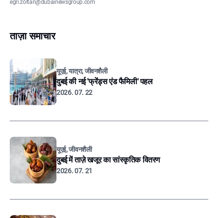
egri.zoltan@dubainewsgroup.com
ताज़ा समाचार
यूएई, यात्रा, जीवनशैली
दुबई की नई 'फ्रेंड्स एंड फैमिली' पहल
2026. 07. 22
यूएई, जीवनशैली
दुबई में ताज़े खजूर का सांस्कृतिक वितरण
2026. 07. 21