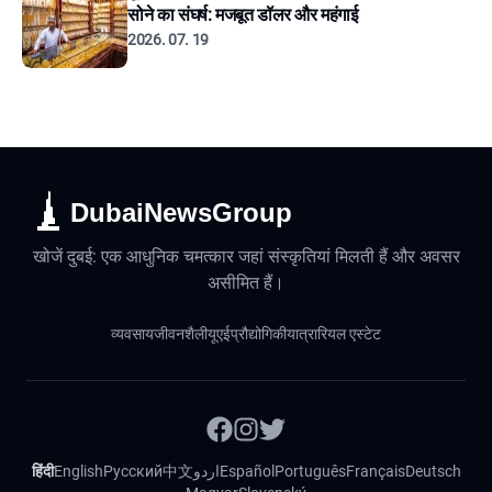
सोने का संघर्ष: मजबूत डॉलर और महंगाई
2026. 07. 19
DubaiNewsGroup
खोजें दुबई: एक आधुनिक चमत्कार जहां संस्कृतियां मिलती हैं और अवसर
असीमित हैं।
व्यवसाय
जीवनशैली
यूएई
प्रौद्योगिकी
यात्रा
रियल एस्टेट
हिंदी
English
Русский
中文
اردو
Español
Português
Français
Deutsch