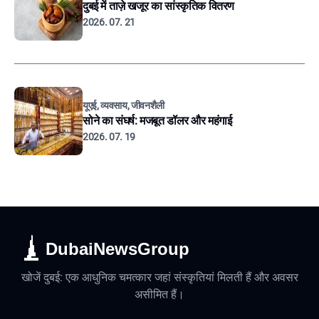
दुबई में ताज़े खजूर का सांस्कृतिक वितरण
2026. 07. 21
यूएई, व्यवसाय, जीवनशैली
सोने का संघर्ष: मजबूत डॉलर और महंगाई
2026. 07. 19
DubaiNewsGroup
खोजें दुबई: एक आधुनिक चमत्कार जहां संस्कृतियां मिलती हैं और अवसर
असीमित हैं।