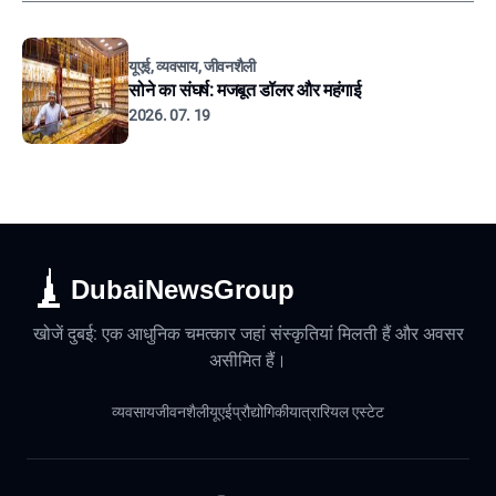
यूएई, व्यवसाय, जीवनशैली
सोने का संघर्ष: मजबूत डॉलर और महंगाई
2026. 07. 19
DubaiNewsGroup
खोजें दुबई: एक आधुनिक चमत्कार जहां संस्कृतियां मिलती हैं और अवसर
असीमित हैं।
व्यवसाय
जीवनशैली
यूएई
प्रौद्योगिकी
यात्रा
रियल एस्टेट