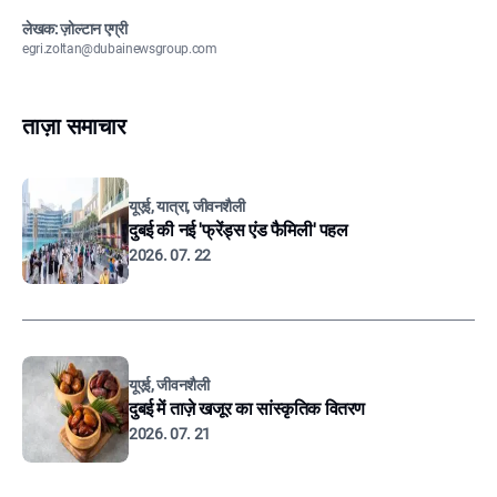
लेखक: ज़ोल्टान एग्री
egri.zoltan@dubainewsgroup.com
ताज़ा समाचार
यूएई, यात्रा, जीवनशैली
दुबई की नई 'फ्रेंड्स एंड फैमिली' पहल
2026. 07. 22
यूएई, जीवनशैली
दुबई में ताज़े खजूर का सांस्कृतिक वितरण
2026. 07. 21