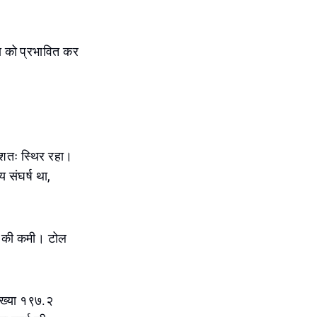
या को प्रभावित कर
ंशतः स्थिर रहा।
य संघर्ष था,
३% की कमी। टोल
संख्या १९७.२