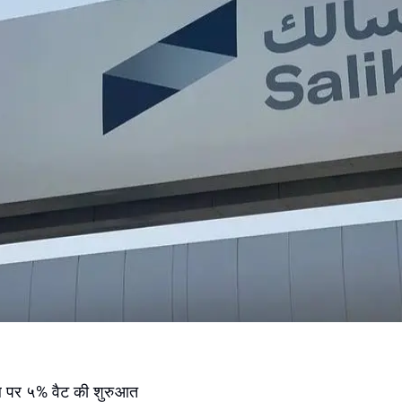
ोल पर ५% वैट की शुरुआत