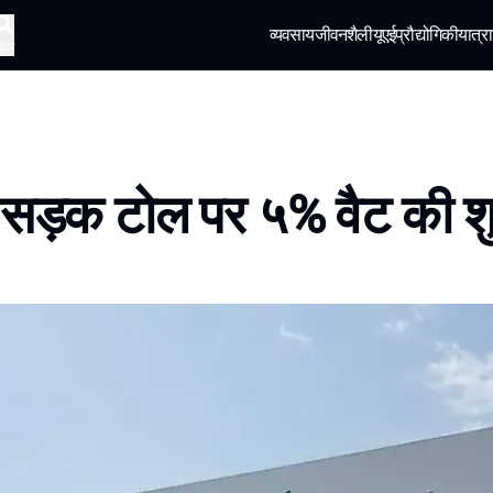
व्यवसाय
जीवनशैली
यूएई
प्रौद्योगिकी
यात्रा
खोज
ें सड़क टोल पर ५% वैट की 