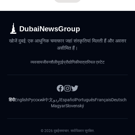
DubaiNewsGroup
खोजें दुबई: एक आधुनिक चमत्कार जहां संस्कृतियां मिलती हैं और अवसर
असीमित हैं।
व्यवसाय
जीवनशैली
यूएई
प्रौद्योगिकी
यात्रा
रियल एस्टेट
हिंदी
English
Русский
中文
اردو
Español
Português
Français
Deutsch
Magyar
Slovenský
©
2026
दुबईसमाचार. सर्वाधिकार सुरक्षित.