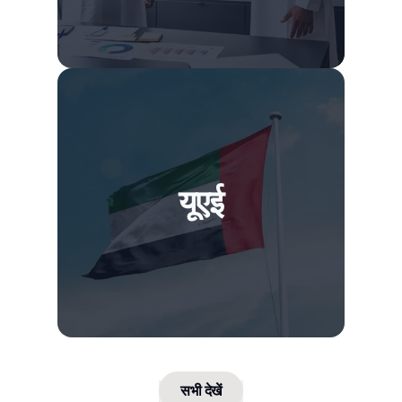
यूएई
सभी देखें