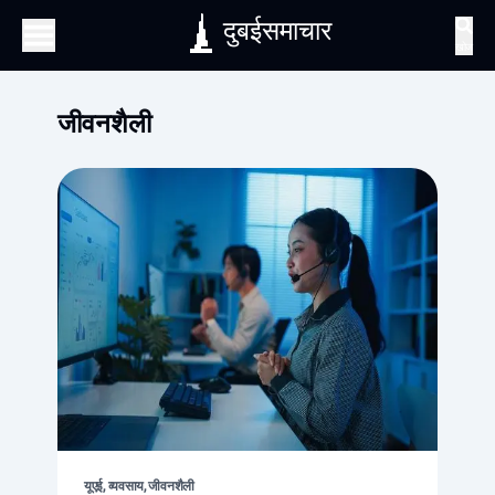
दुबईसमाचार
खोज
जीवनशैली
यूएई, व्यवसाय, जीवनशैली